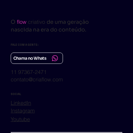
flow
criativo
O
de uma geração
nascida na era do conteúdo.
FALE COM A GENTE:
Chama no Whats
11 97367-2471
contato@criaflow.com
SOCIAL
LinkedIn
Instagram
Youtube